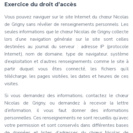
Exercice du droit d’accès
A
T
Vous pouvez naviguer sur le site Internet du chœur Nicolas
I
O
de Grigny sans révéler de renseignements personnels. Les
N
seules informations que le chœur Nicolas de Grigny collecte
lors d’une navigation générale sur le site sont celles
destinées au journal du serveur : adresse IP (protocole
Internet), nom de domaine, type de navigateur, système
d’exploitation et d’autres renseignements comme le site à
partir duquel vous êtes connecté, les fichiers qu’il
télécharge, les pages visitées, les dates et heures de ces
visites.
Si vous demandez des informations, contactez le chœur
Nicolas de Grigny, ou demandez à recevoir la lettre
d’information, il vous faut donner des informations
personnelles. Ces renseignements ne sont recueillis qu’avec
votre permission et sont conservés dans différentes bases
de données et listes d’adresses du chœur Nicolas de