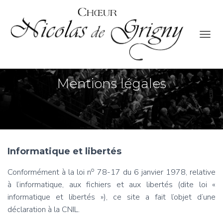
O
U
V
R
Mentions légales
I
R
/
F
E
R
M
E
Informatique et libertés
R
L
o
Conformément à la loi n
78-17 du 6 janvier 1978, relative
A
à l’informatique, aux fichiers et aux libertés (dite loi «
N
A
informatique et libertés »), ce site a fait l’objet d’une
V
déclaration à la CNIL.
I
G