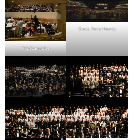
A
T
I
O
N
Stade Pierre Mauroy
Répétition Lille