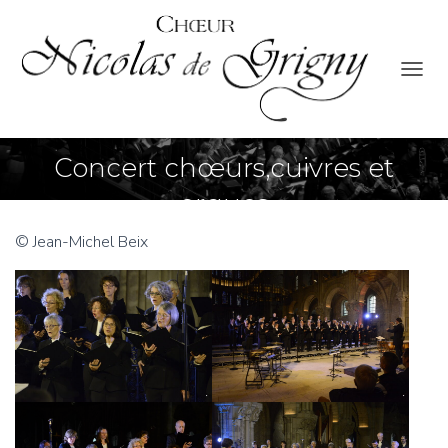
O
U
V
R
Concert chœurs,cuivres et
I
R
orgues
/
F
E
© Jean-Michel Beix
R
M
E
R
L
A
N
A
V
I
G