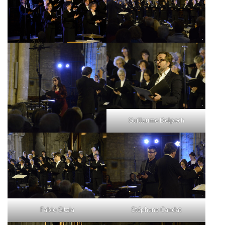
A
T
I
O
N
Guillaume Delpech
Fabio Sitzia
Stéphane Candat