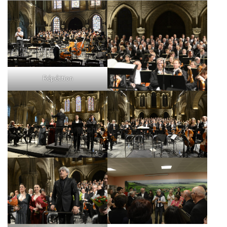
A
T
I
O
N
Répétition