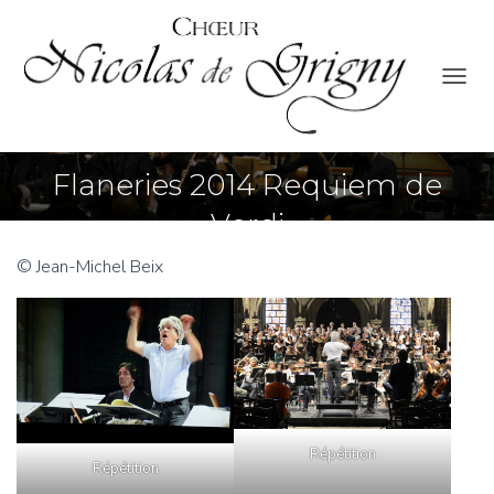
O
U
V
R
Flaneries 2014 Requiem de
I
R
Verdi
/
F
E
© Jean-Michel Beix
R
M
E
R
L
A
N
A
V
Répétition
Répétition
I
G