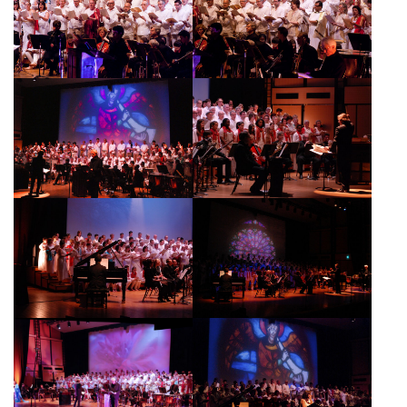
A
T
I
O
N