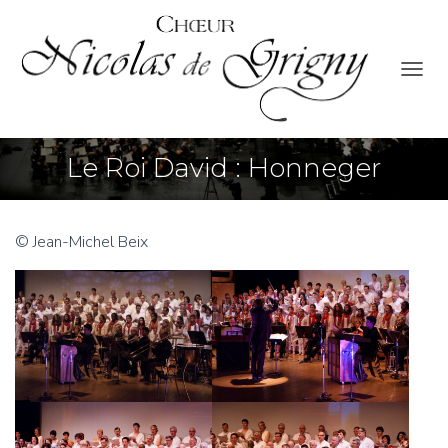
O
U
V
R
Le Roi David : Honneger
I
R
/
F
E
© Jean-Michel Beix
R
M
E
R
L
A
N
A
V
I
G