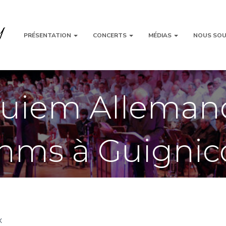
PRÉSENTATION
CONCERTS
MÉDIAS
NOUS SOU
uiem Alleman
hms à Guignic
x