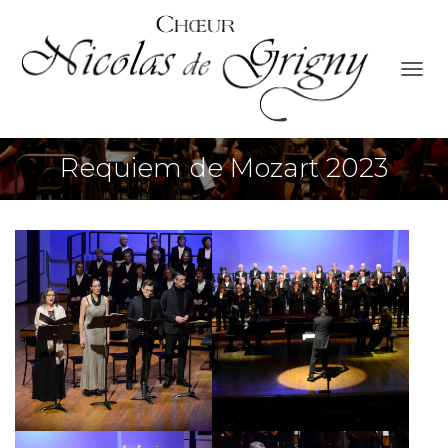
O
U
V
R
Requiem de Mozart 2023
I
R
/
F
E
R
M
E
R
L
A
N
A
V
I
G