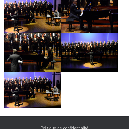
A
T
I
O
N
Politique de confidentialité