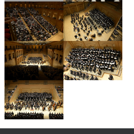
A
T
I
O
N