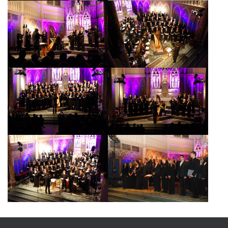
A
T
I
O
N