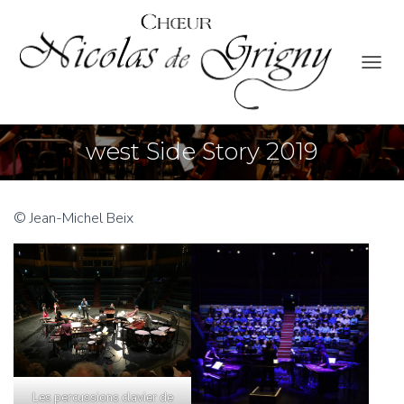
O
U
V
R
west Side Story 2019
I
R
/
F
E
© Jean-Michel Beix
R
M
E
R
L
A
N
A
V
I
Les percussions clavier de
G