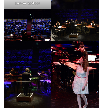
Lyon en répétition
A
T
I
O
N