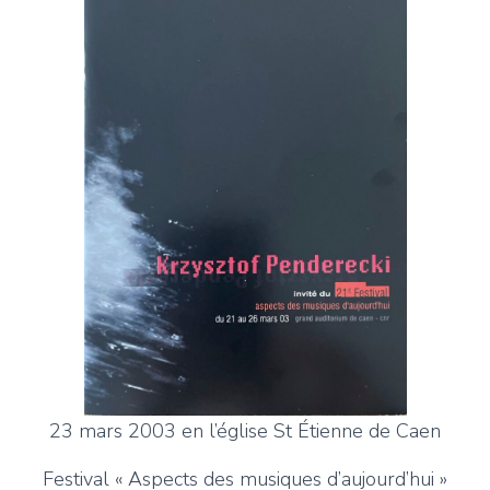
23 mars 2003 en l’église St Étienne de Caen
Festival « Aspects des musiques d’aujourd’hui »